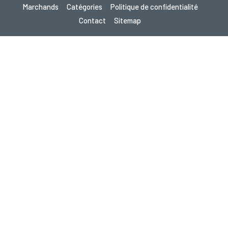
Marchands
Catégories
Politique de confidentialité
Contact
Sitemap
Droit d’auteur © 2026 Cupon.fr - Bons de Réduction, Codes Promo
& Offres Chocs 2026. Tous droits réservés.
Si vous effectuez un achat après avoir cliqué sur un lien de ce site,
nous pouvons recevoir une commission d’affiliation du site visité.
Vous cherchez des offres dans un autre pays ?
Découvrez nos sites de coupons locaux
gupon.de
scontopia.com
cuponz.es
cupon.cz
kuponie.pl
kortingi.nl
kupon.se
akciokod.com