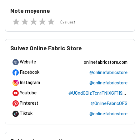
Note moyenne
Évaluez !
Suivez Online Fabric Store
Website
onlinefabricstore.com
Facebook
@onlinefabricstore
Instagram
@onlinefabricstore
Youtube
@UCndGQlzTcnrFNIXGF119cKQ
Pinterest
@OnlineFabricOFS
Tiktok
@onlinefabricstore