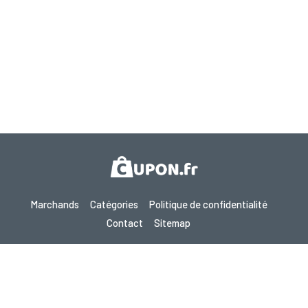
Marchands
Catégories
Politique de confidentialité
Contact
Sitemap
Droit d’auteur © 2026 Cupon.fr - Bons de Réduction, Codes Promo
& Offres Chocs 2026. Tous droits réservés.
Si vous effectuez un achat après avoir cliqué sur un lien de ce site,
nous pouvons recevoir une commission d’affiliation du site visité.