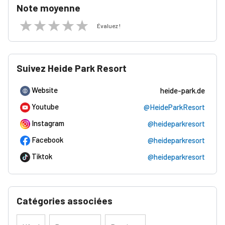
Note moyenne
Évaluez !
Suivez Heide Park Resort
Website
heide-park.de
Youtube
@HeideParkResort
Instagram
@heideparkresort
Facebook
@heideparkresort
Tiktok
@heideparkresort
Catégories associées