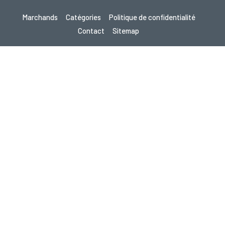
Marchands
Catégories
Politique de confidentialité
Contact
Sitemap
Droit d’auteur © 2026 Cupon.fr - Bons de Réduction, Codes Promo
& Offres Chocs 2026. Tous droits réservés.
Si vous effectuez un achat après avoir cliqué sur un lien de ce site,
nous pouvons recevoir une commission d’affiliation du site visité.
Vous cherchez des offres dans un autre pays ?
Découvrez nos sites de coupons locaux
gupon.de
scontopia.com
cuponz.es
cupon.cz
kuponie.pl
kortingi.nl
kupon.se
akciokod.com