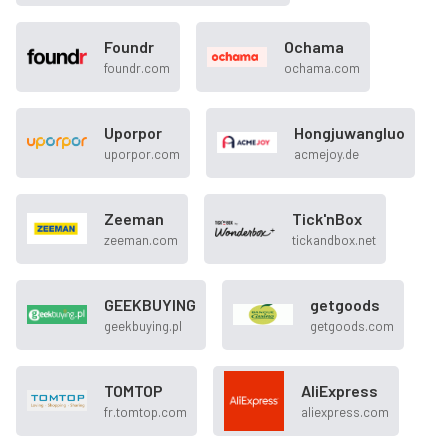
Foundr
Ochama
foundr.com
ochama.com
Uporpor
Hongjuwangluo
uporpor.com
acmejoy.de
Zeeman
Tick'nBox
zeeman.com
tickandbox.net
GEEKBUYING
getgoods
geekbuying.pl
getgoods.com
TOMTOP
AliExpress
fr.tomtop.com
aliexpress.com